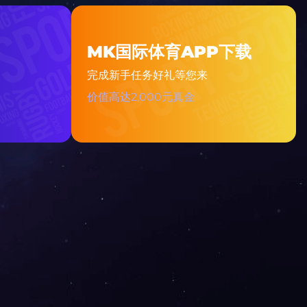
A 赛程表 >
今日晚场焦点
20:00 德甲
拜仁 vs 药厂
 21:00
21:30 欧冠
皇马 vs 马竞
-
州勇士
22:00 意甲
尤文 vs 国米
全球赛事数据覆盖
超过 200+ 联赛实时更新