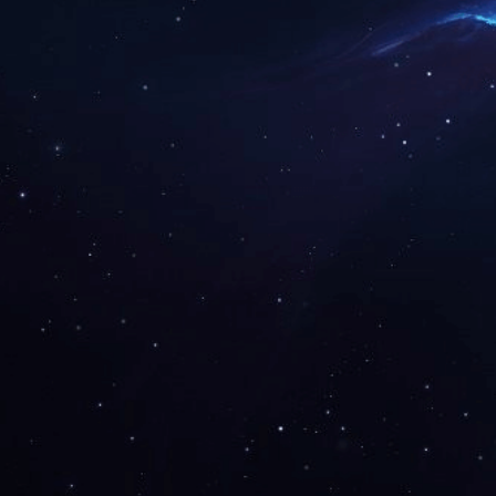
英雄联盟 (LoL)
T1
2 : 1
G2
JDG
VS
LNG
关于我们
比分网致力于为体育爱好者提供最快速、准确的全球赛事数据
涵盖足球、篮球、电竞等多领域，实时比分直播与深度数据统
计。
©