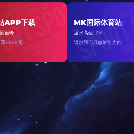
NB
节 04:22
NBA 常规赛
未开始
102
湖人
金
-
菲尼克斯太阳
完场
112
本钢
略。