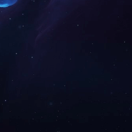
全球
热门赛事
欧洲足球五大联赛
即
。
NBA/CBA 篮球比分
英雄联盟 LPL/LCK
网球大满贯赛程
 2023 KZDNT.com 比分网 - 全球赛事实时比分数据平台. All Rights Reserve