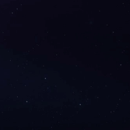
赛事聚合
数据服务
时比分API
球队历史战绩
球员数据统计
赛事赛程日历
d.