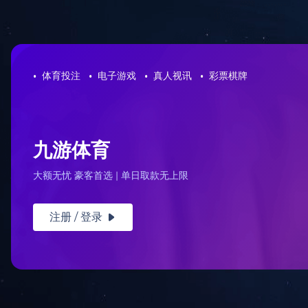
KZDNT
.COM
欧洲五大联赛焦点战
英超
曼
● 65'
第2轮
西甲
皇
● 88'
第3轮
意甲
AC米
完场
第4轮