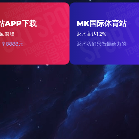
NB
节 04:22
NBA 常规赛
未开始
102
湖人
金
-
菲尼克斯太阳
完场
112
本钢
略。