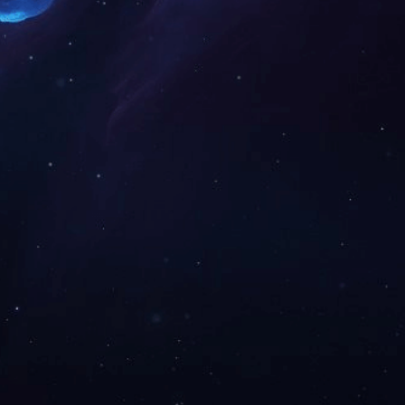
全球
热门赛事
欧洲足球五大联赛
即
。
NBA/CBA 篮球比分
英雄联盟 LPL/LCK
网球大满贯赛程
 2023 KZDNT.com 比分网 - 全球赛事实时比分数据平台. All Rights Reserve